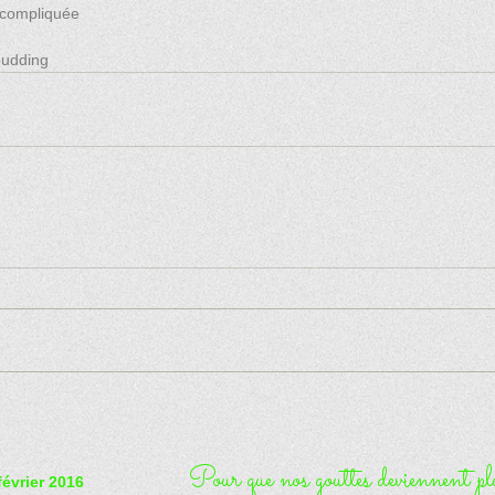
 compliquée
budding
Pour que nos gouttes deviennent plui
février 2016